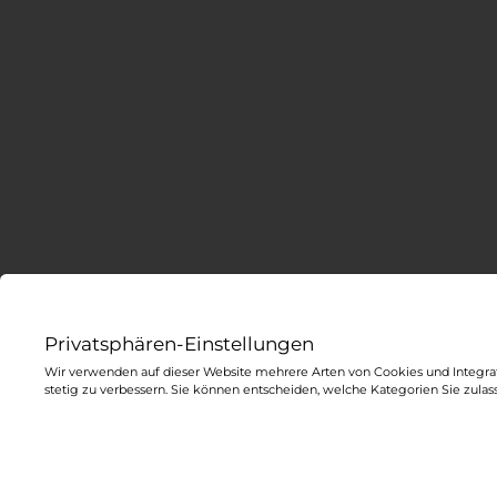
Privatsphären-Einstellungen
Wir verwenden auf dieser Website mehrere Arten von Cookies und Integrat
stetig zu verbessern. Sie können entscheiden, welche Kategorien Sie zulas