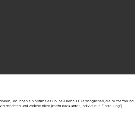
ionen, um Ihnen ein optimales Online-Erlebnis zu ermöglichen, die Nutzerfreund
sen möchten und welche nicht (mehr dazu unter „Individuelle Einstellung“).