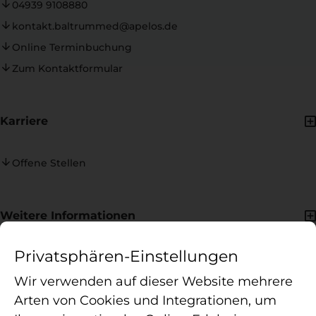
04939 9108880
kontakt.baltrummed@apelos.de
Online Terminbuchung
Zum Kontaktformular
Karriere
Offene Stellen
Weitere Informationen
Privatsphären-Einstellungen
Standortinfos
Zusatzleistungen
Wir verwenden auf dieser Website mehrere
Arten von Cookies und Integrationen, um
Information zur Badekur