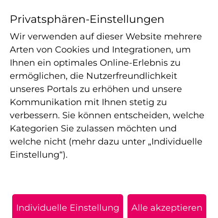
Ansprechpersonen
Privatsphären-Einstellungen
Praxiswertrechner
Wir verwenden auf dieser Website mehrere
Arten von Cookies und Integrationen, um
Ihnen ein optimales Online-Erlebnis zu
ermöglichen, die Nutzerfreundlichkeit
Die APELOS Therapie ist ein in Deutschland agierender
unseres Portals zu erhöhen und unsere
Betreiber von Therapiepraxen für Ambulante Rehabilitation,
Kommunikation mit Ihnen stetig zu
Physiotherapie, Ergotherapie, Logopädie, Osteopathie und
verbessern. Sie können entscheiden, welche
Sporttherapie. Als Verbund moderner Standorte sichern wir
strukturierte Abläufe, hohe Behandlungsqualität und eine
Kategorien Sie zulassen möchten und
wohnortnahe Versorgung.
welche nicht (mehr dazu unter „Individuelle
Einstellung“).
Privatsphäre Einstellungen
Impressum
Datenschutz
Individuelle Einstellung
Alle akzeptieren