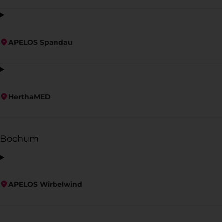
APELOS Spandau
HerthaMED
Bochum
APELOS Wirbelwind