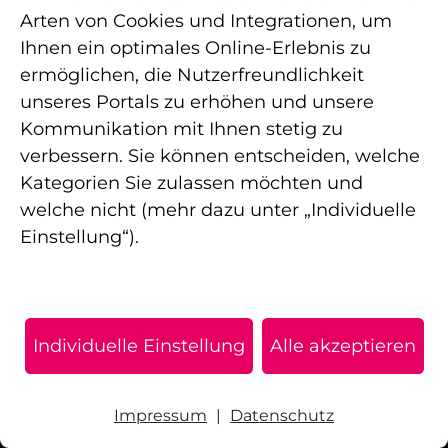
Ich möchte meinen Termin absagen/verschieben.
Was muss ich dabei beachten?
Arten von Cookies und Integrationen, um
Ihnen ein optimales Online-Erlebnis zu
ermöglichen, die Nutzerfreundlichkeit
unseres Portals zu erhöhen und unsere
Kommunikation mit Ihnen stetig zu
Was sollte ich bei meinem ersten Besuch beachten?
verbessern. Sie können entscheiden, welche
Kategorien Sie zulassen möchten und
welche nicht (mehr dazu unter „Individuelle
Einstellung“).
Welche Kosten für die Behandlung kommen auf
mich zu?
Individuelle Einstellung
Alle akzeptieren
Wie läuft die Behandlung ab?
Impressum
|
Datenschutz