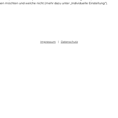
sen möchten und welche nicht (mehr dazu unter „Individuelle Einstellung“).
Impressum
|
Datenschutz
mbulante Reha / EAP
Ambulante Reha DRV/GKV
st eine wichtige Maßnahme zur Wiederherstellu