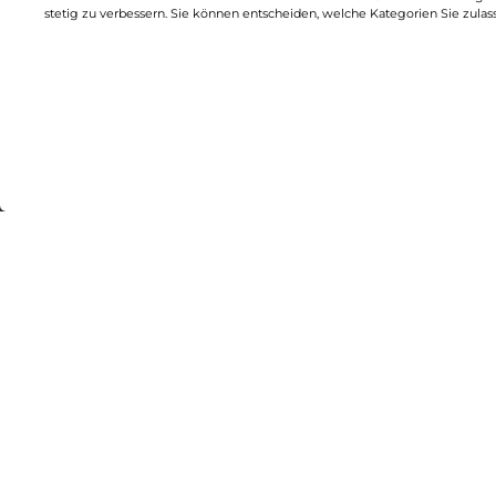
stetig zu verbessern. Sie können entscheiden, welche Kategorien Sie zulas
zurück
Startseite
Patienten & Praxen
Unsere Leistungen
A
Über die
Leistung
Die ambulante Rehabilitation i