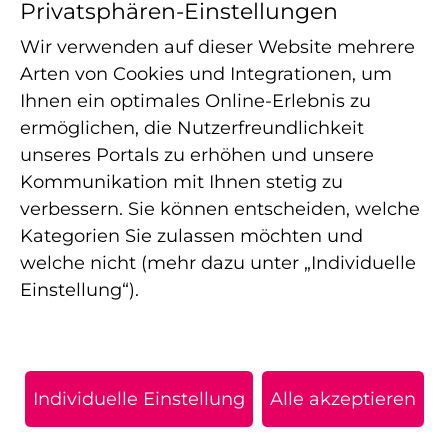
Privatsphären-Einstellungen
Praxiswertrechner
Wir verwenden auf dieser Website mehrere
Arten von Cookies und Integrationen, um
Ihnen ein optimales Online-Erlebnis zu
ermöglichen, die Nutzerfreundlichkeit
Die APELOS Therapie ist ein in Deutschland agierender
unseres Portals zu erhöhen und unsere
Betreiber von Therapiepraxen für Ambulante Rehabilitation,
Kommunikation mit Ihnen stetig zu
Physiotherapie, Ergotherapie, Logopädie, Osteopathie und
verbessern. Sie können entscheiden, welche
Sporttherapie. Als Verbund moderner Standorte sichern wir
strukturierte Abläufe, hohe Behandlungsqualität und eine
Kategorien Sie zulassen möchten und
wohnortnahe Versorgung.
welche nicht (mehr dazu unter „Individuelle
Einstellung“).
Privatsphäre Einstellungen
Impressum
Datenschutz
Individuelle Einstellung
Alle akzeptieren
Hinweisgebersystem