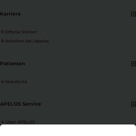
Karriere
Offene Stellen
Arbeiten bei Apelos
Patienten
Standorte
APELOS Service
Über APELOS
Ansprechpersonen