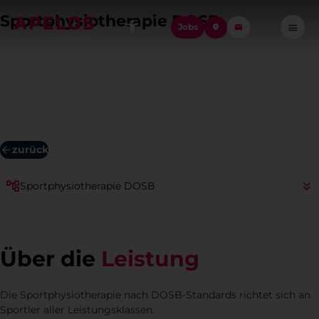
Sportphysiotherapie DOSB
Jobs
Die Sportphysiotherapie nach DOSB-Standards hilft
Sportlern, ihre Leistungsfähigkeit schnell und
nachhaltig wiederzuerlangen.
zurück
Sportphysiotherapie DOSB
Über die
Leistung
Die Sportphysiotherapie nach DOSB-Standards richtet sich an
Sportler aller Leistungsklassen.