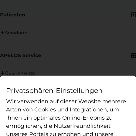
Patienten
Standorte
APELOS Service
Über APELOS
Ansprechpersonen
Privatsphären-Einstellungen
Praxiswertrechner
Wir verwenden auf dieser Website mehrere
Arten von Cookies und Integrationen, um
Ihnen ein optimales Online-Erlebnis zu
ermöglichen, die Nutzerfreundlichkeit
Die APELOS Therapie ist ein in Deutschland agierender
unseres Portals zu erhöhen und unsere