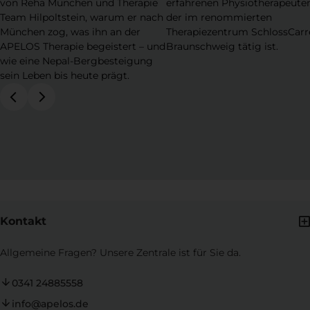
von Reha München und Therapie
erfahrenen Physiotherapeuten
Team Hilpoltstein, warum er nach
der im renommierten
München zog, was ihn an der
Therapiezentrum SchlossCarr
APELOS Therapie begeistert – und
Braunschweig tätig ist.
wie eine Nepal-Bergbesteigung
sein Leben bis heute prägt.
Kontakt
Allgemeine Fragen? Unsere Zentrale ist für Sie da.
0341 24885558
info@apelos.de