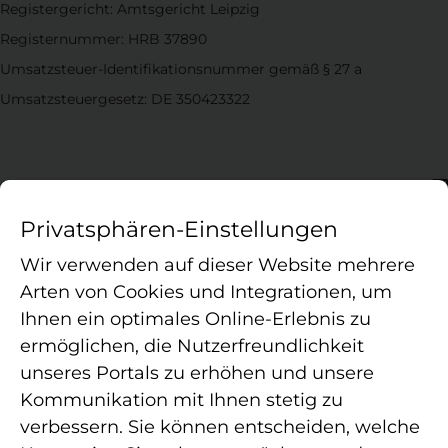
Registergericht: Amtsgericht Leipzig
Registernummer: HRB 37890
Umsatzsteuer-Identifikationsnummer gemäß § 27 a
Umsatzsteuergesetz: DE 350423322
Geschäftsführer
Privatsphären-Einstellungen
Holger Herrmann, Tomasz Kowalczyk, Marco van Hees, Hassan
Rezai Asl
Wir verwenden auf dieser Website mehrere
Arten von Cookies und Integrationen, um
Ihnen ein optimales Online-Erlebnis zu
ermöglichen, die Nutzerfreundlichkeit
unseres Portals zu erhöhen und unsere
Die APELOS Therapie ist ein in Deutschland agierender
Kommunikation mit Ihnen stetig zu
Betreiber von Therapiepraxen für Ambulante Rehabilitation,
verbessern. Sie können entscheiden, welche
Physiotherapie, Ergotherapie, Logopädie, Osteopathie und