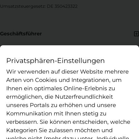
Umsatzsteuergesetz: DE 350423322
Geschäftsführer
Hassan Rezai Asl, Holger Herrmann, Tomasz Kowalczyk, Marco
van Hees
Privatsphären-Einstellungen
Wir verwenden auf dieser Website mehrere
Arten von Cookies und Integrationen, um
Ihnen ein optimales Online-Erlebnis zu
ermöglichen, die Nutzerfreundlichkeit
unseres Portals zu erhöhen und unsere
Die APELOS Therapie ist ein in Deutschland agierender
Kommunikation mit Ihnen stetig zu
Betreiber von Therapiepraxen für Ambulante Rehabilitation,
verbessern. Sie können entscheiden, welche
Physiotherapie, Ergotherapie, Logopädie, Osteopathie und
Kategorien Sie zulassen möchten und
Sporttherapie. Als Verbund moderner Standorte sichern wir
welche nicht (mehr dazu unter „Individuelle
strukturierte Abläufe, hohe Behandlungsqualität und eine