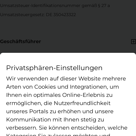
Umsatzsteuer-Identifikationsnummer gemäß § 27 a
Umsatzsteuergesetz: DE 350423322
Geschäftsführer
Hassan Rezai Asl, Holger Herrmann, Tomasz Kowalczyk, Marco
van Hees
Privatsphären-Einstellungen
Wir verwenden auf dieser Website mehrere
Arten von Cookies und Integrationen, um
Ihnen ein optimales Online-Erlebnis zu
ermöglichen, die Nutzerfreundlichkeit
unseres Portals zu erhöhen und unsere
Die APELOS Therapie ist ein in Deutschland agierender
Kommunikation mit Ihnen stetig zu
Betreiber von Therapiepraxen für Ambulante Rehabilitation,
verbessern. Sie können entscheiden, welche
Physiotherapie, Ergotherapie, Logopädie, Osteopathie und