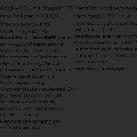
GochMED und WeselMED
TheraTrain Velbert bei
sind Teil des APELOS
LaminatDEPOT-Lauf
Regeneration gehört zum Sp
Therapieverbunds
einfach dazu! Deshalb
Mit der Integration von
unterstützte unser Team vom
GochMED
und
WeselMED
wächst
Thera Train beim LaminatDE
der APELOS Therapieverbund
Lauf zahlreiche Läuferinnen 
weiter. Die beiden Standorte
Läufer nach dem Zieleinlauf 
bieten ein breites Spektrum an
professionellen
Physiotherapie, Ergotherapie,
Regenerationsmassagen
Osteopathie und Sporttherapie. In
Wesel ergänzt zudem die
Ernährungsberatung
(Ökotrophologie) das Angebot. So
profitieren Patientinnen und
Patienten von einer noch
stärkeren, wohnortnahen und
interdisziplinären
Gesundheitsversorgung am
unteren Niederrhein.