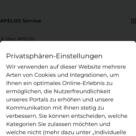
APELOS Service
Über APELOS
Ansprechpersonen
Privatsphären-Einstellungen
Praxiswertrechner
Wir verwenden auf dieser Website mehrere
Arten von Cookies und Integrationen, um
Ihnen ein optimales Online-Erlebnis zu
ermöglichen, die Nutzerfreundlichkeit
Die APELOS Therapie ist ein in Deutschland agierender
unseres Portals zu erhöhen und unsere
Betreiber von Therapiepraxen für Ambulante Rehabilitation,
Kommunikation mit Ihnen stetig zu
Physiotherapie, Ergotherapie, Logopädie, Osteopathie und
verbessern. Sie können entscheiden, welche
Sporttherapie. Als Verbund moderner Standorte sichern wir
strukturierte Abläufe, hohe Behandlungsqualität und eine
Kategorien Sie zulassen möchten und
wohnortnahe Versorgung.
welche nicht (mehr dazu unter „Individuelle