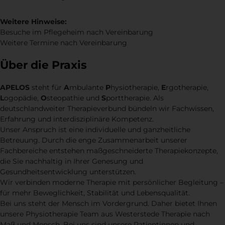
Weitere Hinweise:
Besuche im Pflegeheim nach Vereinbarung
Weitere Termine nach Vereinbarung
Über die Praxis
APELOS
steht für
A
mbulante
P
hysiotherapie,
E
rgotherapie,
L
ogopädie,
O
steopathie und
S
porttherapie. Als
deutschlandweiter Therapieverbund bündeln wir Fachwissen,
Erfahrung und interdisziplinäre Kompetenz.
Unser Anspruch ist eine individuelle und ganzheitliche
Betreuung. Durch die enge Zusammenarbeit unserer
Fachbereiche entstehen maßgeschneiderte Therapiekonzepte,
die Sie nachhaltig in Ihrer Genesung und
Gesundheitsentwicklung unterstützen.
Wir verbinden moderne Therapie mit persönlicher Begleitung –
für mehr Beweglichkeit, Stabilität und Lebensqualität.
Bei uns steht der Mensch im Vordergrund. Daher bietet Ihnen
unsere Physiotherapie Team aus Westerstede Therapie nach
Maß und Mensch. Bei uns sind unsere Patientinnen und